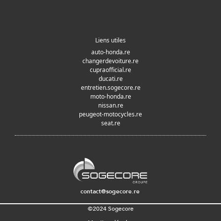
Liens utiles
auto-honda.re
changerdevoiture.re
cupraofficial.re
ducati.re
entretien.sogecore.re
moto-honda.re
nissan.re
peugeot-motocycles.re
seat.re
contact@sogecore.re
©2024 Sogecore