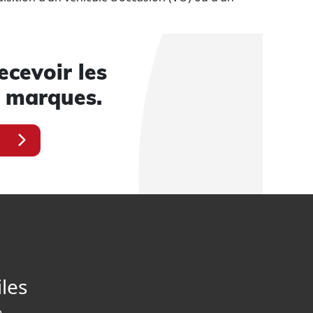
ecevoir les
s marques.
iles
e