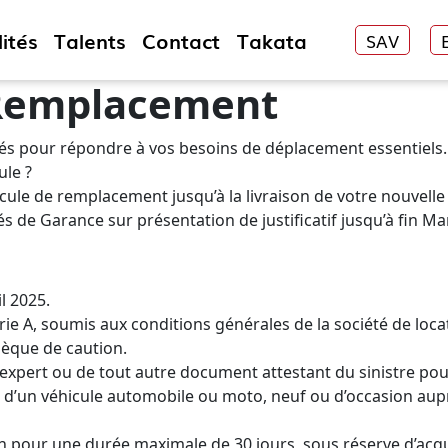
ités
Talents
Contact
Takata
SAV
 Remplacement
ôtés pour répondre à vos besoins de déplacement essentiels.
le ?
e de remplacement jusqu’à la livraison de votre nouvelle 
és de Garance sur présentation de justificatif jusqu’à fin Ma
il 2025.
rie A, soumis aux conditions générales de la société de loc
hèque de caution.
expert ou de tout autre document attestant du sinistre pour
at d’un véhicule automobile ou moto, neuf ou d’occasion a
on pour une durée maximale de 30 jours, sous réserve d’acqu