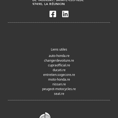
97490, LA RÉUNION
Liens utiles
auto-honda.re
changerdevoiture.re
cupraofficial.re
ducati.re
entretien.sogecore.re
moto-honda.re
nissan.re
peugeot-motocycles.re
seat.re