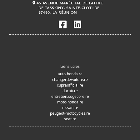
45 AVENUE MARÉCHAL DE LATTRE
DE TASSIGNY, SAINTE-CLOTILDE
97490, LA RÉUNION
Liens utiles
auto-honda.re
changerdevoiture.re
cupraofficial.re
ducati.re
entretien.sogecore.re
moto-honda.re
nissan.re
peugeot-motocycles.re
seat.re