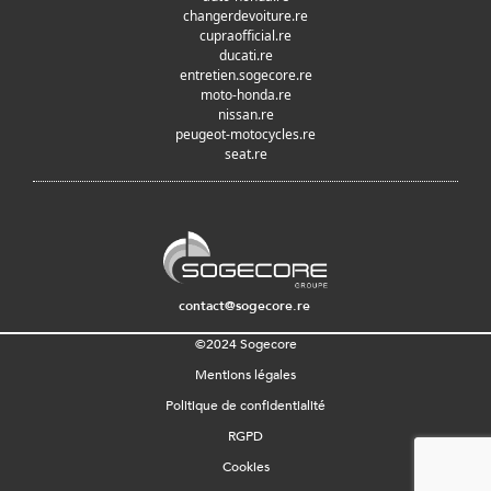
changerdevoiture.re
cupraofficial.re
ducati.re
entretien.sogecore.re
moto-honda.re
nissan.re
peugeot-motocycles.re
seat.re
contact@sogecore.re
©2024 Sogecore
Mentions légales
Politique de confidentialité
RGPD
Cookies