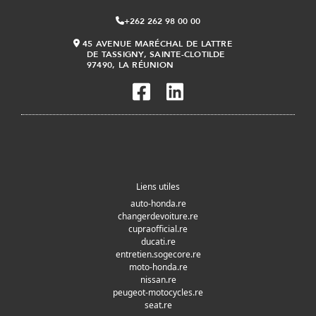
+262 262 98 00 00
45 AVENUE MARÉCHAL DE LATTRE
DE TASSIGNY, SAINTE-CLOTILDE
97490, LA RÉUNION
Liens utiles
auto-honda.re
changerdevoiture.re
cupraofficial.re
ducati.re
entretien.sogecore.re
moto-honda.re
nissan.re
peugeot-motocycles.re
seat.re