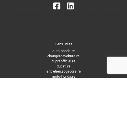
Liens utiles
auto-honda.re
changerdevoiture.re
cupraofficial.re
ducati.re
entretien.sogecore.re
moto-honda.re
nissan.re
peugeot-motocycles.re
seat.re